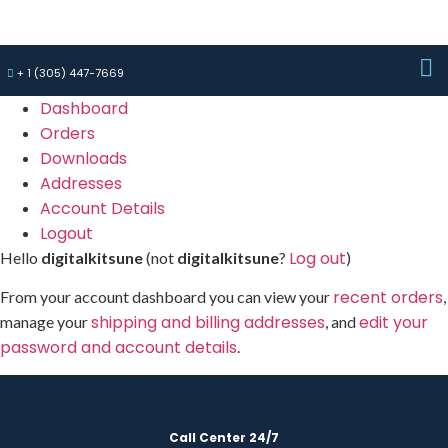
+ 1 (305) 447-7669
Dashboard
Orders
Downloads
Addresses
Account Details
Logout
Log out
Hello
digitalkitsune
(not
digitalkitsune
?
)
recent orders
From your account dashboard you can view your
,
shipping and billing addresses
edit your
manage your
, and
password and account details
.
Call Center 24/7