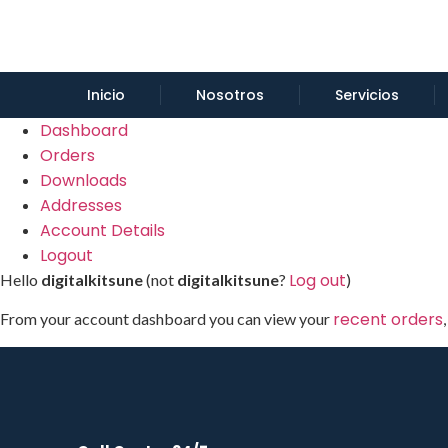
Inicio
Nosotros
Servicios
Dashboard
Orders
Downloads
Addresses
Account Details
Logout
Log out
Hello
digitalkitsune
(not
digitalkitsune
?
)
recent orders
From your account dashboard you can view your