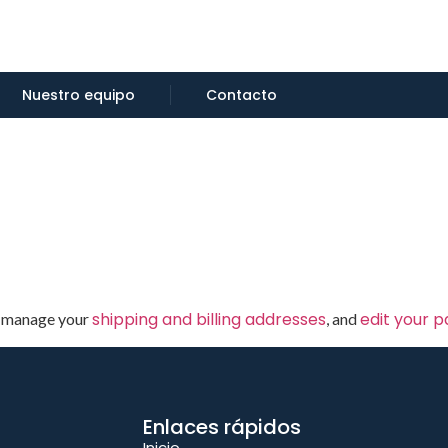
Nuestro equipo
Contacto
shipping and billing addresses
edit your 
, manage your
, and
Enlaces rápidos
Inicio