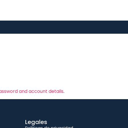
password and account details
.
Legales
Politicas de privacidad